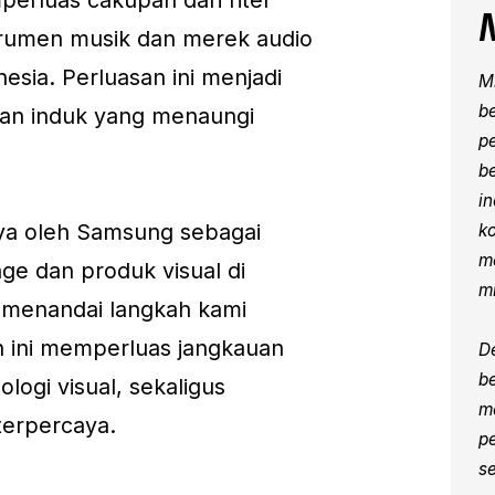
erluas cakupan dari ritel
trumen musik dan merek audio
esia. Perluasan ini menjadi
M
b
aan induk yang menaungi
p
b
in
aya oleh Samsung sebagai
k
m
ge dan produk visual di
mi
 menandai langkah kami
n ini memperluas jangkauan
D
b
ologi visual, sekaligus
m
terpercaya.
p
s