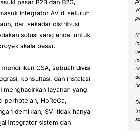
p
asuki pasar B2B dan B2G,
ya
rmasuk integrator AV di seluruh
p
uh, dari sekadar distribusi
diakan solusi yang andal untuk
Me
i
proyek skala besar.
e
i
 mendirikan CSA, sebuah divisi
s
d
grasi, konsultasi, dan instalasi
b
 SVI menghadirkan layanan yang
ti perhotelan, HoReCa,
D
ngan demikian, SVI tidak hanya
t
so
gai integrator sistem dan