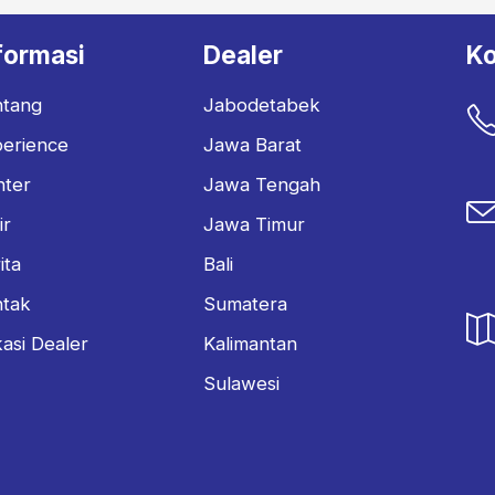
formasi
Dealer
Ko
ntang
Jabodetabek
erience
Jawa Barat
nter
Jawa Tengah
ir
Jawa Timur
ita
Bali
ntak
Sumatera
asi Dealer
Kalimantan
Sulawesi