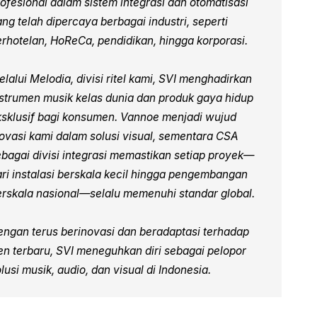
rofesional dalam sistem integrasi dan otomatisasi
ng telah dipercaya berbagai industri, seperti
erhotelan, HoReCa, pendidikan, hingga korporasi.
lalui Melodia, divisi ritel kami, SVI menghadirkan
nstrumen musik kelas dunia dan produk gaya hidup
ksklusif bagi konsumen. Vannoe menjadi wujud
novasi kami dalam solusi visual, sementara CSA
ebagai divisi integrasi memastikan setiap proyek—
ari instalasi berskala kecil hingga pengembangan
erskala nasional—selalu memenuhi standar global.
engan terus berinovasi dan beradaptasi terhadap
ren terbaru, SVI meneguhkan diri sebagai pelopor
lusi musik, audio, dan visual di Indonesia.