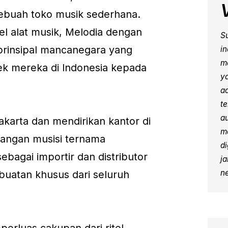
sebuah toko musik sederhana.
el alat musik, Melodia dengan
S
prinsipal mancanegara yang
i
me
k mereka di Indonesia kepada
y
ad
t
a
karta dan mendirikan kantor di
m
langan musisi ternama
d
bagai importir dan distributor
ja
ne
 buatan khusus dari seluruh