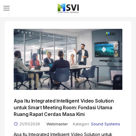
LOGIN
Enter your username and password to login.
Remember me
Apa Itu Integrated Intelligent Video Solution
Login
untuk Smart Meeting Room: Fondasi Utama
Ruang Rapat Cerdas Masa Kini
Lost password?
21/01/2026
Webmaster
Kategori:
Sound Systems
Apa Itu Integrated Intelligent Video Solution untuk