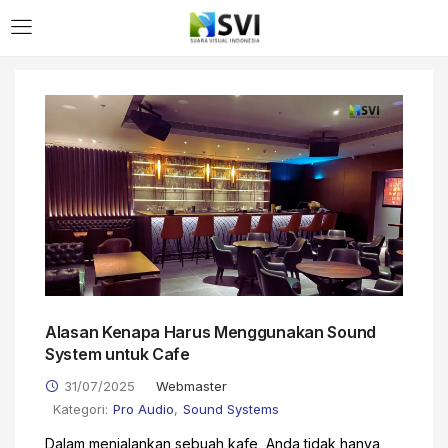
LOGIN
Enter your username and password to login.
Remember me
Alasan Kenapa Harus Menggunakan Sound
Login
System untuk Cafe
Lost password?
31/07/2025
Webmaster
Kategori:
Pro Audio
,
Sound Systems
Dalam menjalankan sebuah kafe, Anda tidak hanya