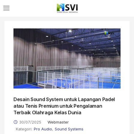
LOGIN
Enter your username and password to login.
Remember me
Desain Sound System untuk Lapangan Padel
Login
atau Tenis Premium untuk Pengalaman
Terbaik Olahraga Kelas Dunia
Lost password?
30/07/2025
Webmaster
Kategori:
Pro Audio
,
Sound Systems