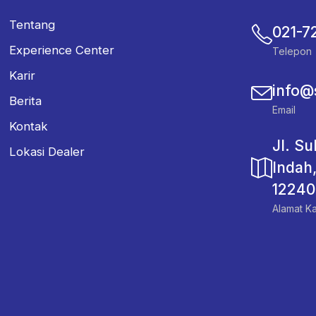
Tentang
021-7
Experience Center
Telepon
Karir
info@
Berita
Email
Kontak
Jl. S
Lokasi Dealer
Indah
12240
Alamat Ka