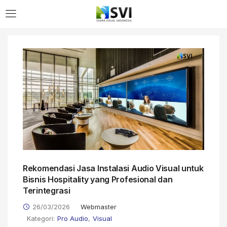
LOGIN
Enter your username and password to login.
Remember me
Rekomendasi Jasa Instalasi Audio Visual untuk
Login
Bisnis Hospitality yang Profesional dan
Terintegrasi
Lost password?
26/03/2026
Webmaster
Kategori:
Pro Audio
,
Visual