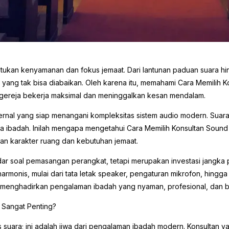
ntukan kenyamanan dan fokus jemaat. Dari lantunan paduan suara hi
yang tak bisa diabaikan. Oleh karena itu, memahami Cara Memilih 
 gereja bekerja maksimal dan meninggalkan kesan mendalam.
internal yang siap menangani kompleksitas sistem audio modern. S
a ibadah. Inilah mengapa mengetahui Cara Memilih Konsultan Soun
gan karakter ruang dan kebutuhan jemaat.
ar soal pemasangan perangkat, tetapi merupakan investasi jangka pa
monis, mulai dari tata letak speaker, pengaturan mikrofon, hingga
menghadirkan pengalaman ibadah yang nyaman, profesional, dan be
 Sangat Penting?
suara; ini adalah jiwa dari pengalaman ibadah modern. Konsultan