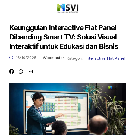
LOGIN
Keunggulan Interactive Flat Panel
Dibanding Smart TV: Solusi Visual
Enter your username and password to login.
Interaktif untuk Edukasi dan Bisnis
16/10/2025
Webmaster
Kategori:
Interactive Flat Panel
Remember me
Login
Lost password?