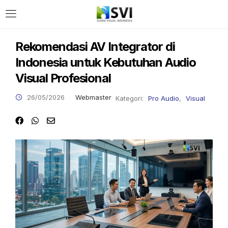
LOGIN
Rekomendasi AV Integrator di
Indonesia untuk Kebutuhan Audio
Enter your username and password to login.
Visual Profesional
26/05/2026
Webmaster
Kategori:
Pro Audio
,
Visual
Remember me
Login
Lost password?