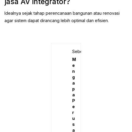
jasa AV integrator?
Idealnya sejak tahap perencanaan bangunan atau renovasi
agar sistem dapat dirancang lebih optimal dan efisien.
Sebelumnya
M
e
n
g
a
p
a
P
e
r
u
s
a