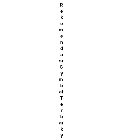
R
e
k
o
m
e
n
d
a
si
C
y
m
b
al
T
e
r
b
ai
k
y