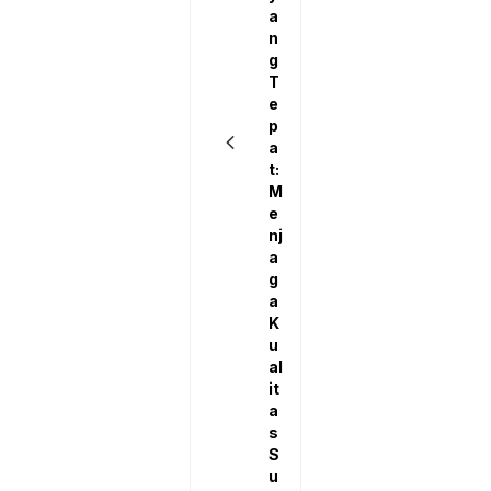
a
n
g
T
e
p
a
t:
M
e
nj
a
g
a
K
u
al
it
a
s
S
u