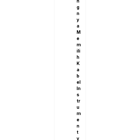
n
g
n
y
a
M
e
m
ili
h
K
a
b
el
In
s
tr
u
m
e
n
t
y