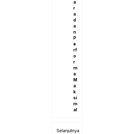
a
r
a
d
a
n
P
e
rf
o
r
m
a
M
a
k
si
m
al
Selanjutnya