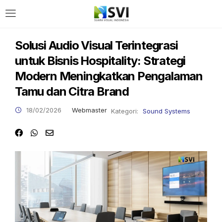
LOGIN
Solusi Audio Visual Terintegrasi
untuk Bisnis Hospitality: Strategi
Enter your username and password to login.
Modern Meningkatkan Pengalaman
Tamu dan Citra Brand
18/02/2026
Webmaster
Kategori:
Sound Systems
Remember me
Login
Lost password?