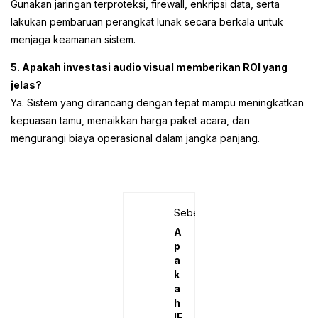
Gunakan jaringan terproteksi, firewall, enkripsi data, serta
lakukan pembaruan perangkat lunak secara berkala untuk
menjaga keamanan sistem.
5. Apakah investasi audio visual memberikan ROI yang
jelas?
Ya. Sistem yang dirancang dengan tepat mampu meningkatkan
kepuasan tamu, menaikkan harga paket acara, dan
mengurangi biaya operasional dalam jangka panjang.
Sebelumnya
A
p
a
k
a
h
IF