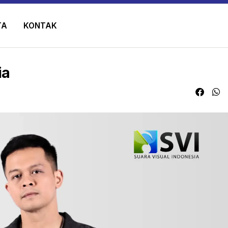
TA
KONTAK
ia