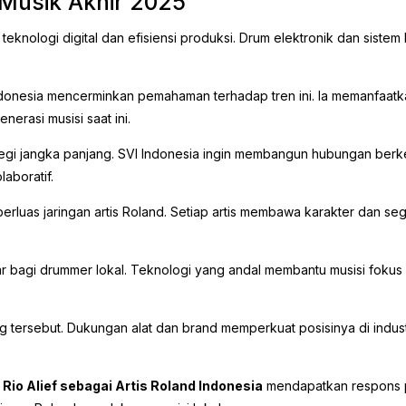
 Musik Akhir 2025
 teknologi digital dan efisiensi produksi. Drum elektronik dan siste
d Indonesia mencerminkan pemahaman terhadap tren ini. Ia memanfa
erasi musisi saat ini.
ategi jangka panjang. SVI Indonesia ingin membangun hubungan berke
aboratif.
rluas jaringan artis Roland. Setiap artis membawa karakter dan seg
agi drummer lokal. Teknologi yang andal membantu musisi fokus p
ng tersebut. Dukungan alat dan brand memperkuat posisinya di indus
Rio Alief sebagai Artis Roland Indonesia
mendapatkan respons pos