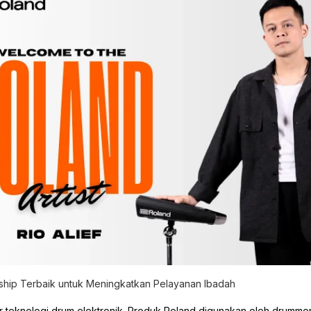
hip Terbaik untuk Meningkatkan Pelayanan Ibadah
 teknologi drum elektronik. Produk Roland digunakan oleh drummer p