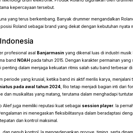
 utama kepercayaan tersebut.
gguna yang terus berkembang. Banyak drummer mengandalkan Roland
 posisi Roland sebagai brand yang dekat dengan kebutuhan nyata m
 Indonesia
r profesional asal
Banjarmasin
yang dikenal luas di industri musi
ama band
NOAH
pada tahun 2015. Dengan karakter permainan yang sol
i penting dalam menjaga kekuatan ritmis salah satu band terbesar di
periode yang krusial, ketika band ini aktif merilis karya, menjalan
hiatus pada awal tahun 2024
, Rio tetap menjadi bagian inti dari
 dan musikalitas yang matang, terutama dalam menghadapi tuntutan 
Alief juga memiliki reputasi kuat sebagai
session player
. Ia pern
Pengalaman ini menegaskan fleksibilitasnya dalam beradaptasi denga
epatan dan kontrol maksimal.
api, dan penuh kontrol. Ia mengedepankan groove, timing, serta din