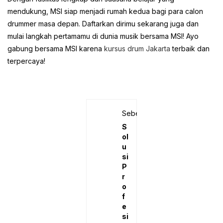
mendukung, MSI siap menjadi rumah kedua bagi para calon
drummer masa depan. Daftarkan dirimu sekarang juga dan
mulai langkah pertamamu di dunia musik bersama MSI! Ayo
gabung bersama MSI karena
kursus drum Jakarta
terbaik dan
terpercaya!
Sebelumnya
S
ol
u
si
P
r
o
f
e
si